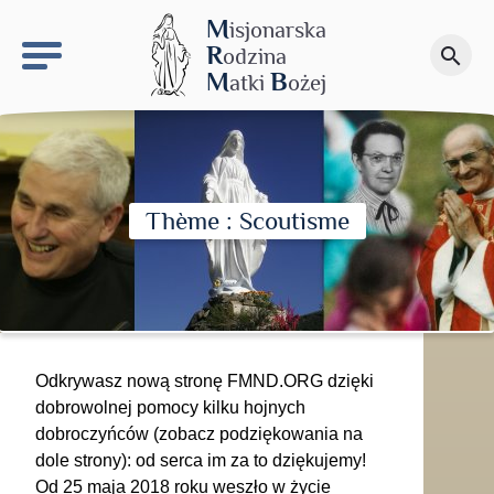
keyboard_arrow_right
Budowa M.B.Ś.
M
isjonarska
R
odzina
search
Przekaż darowiznę
M
B
atki
ożej
Thème : Scoutisme
Odkrywasz nową stronę FMND.ORG dzięki
dobrowolnej pomocy kilku hojnych
dobroczyńców (zobacz podziękowania na
dole strony): od serca im za to dziękujemy!
Od 25 maja 2018 roku weszło w życie