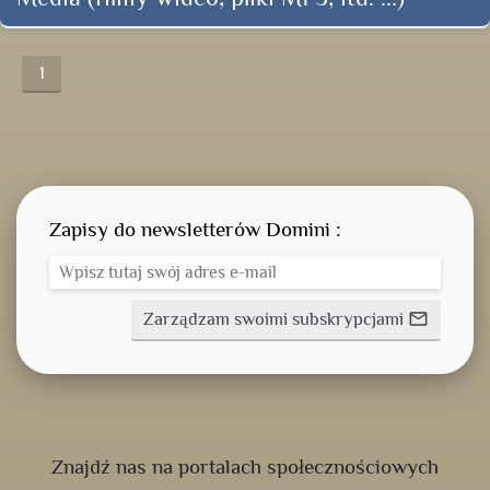
1
Zapisy do newsletterów Domini :
Zarządzam swoimi subskrypcjami
mail_outline
Znajdź nas na portalach społecznościowych