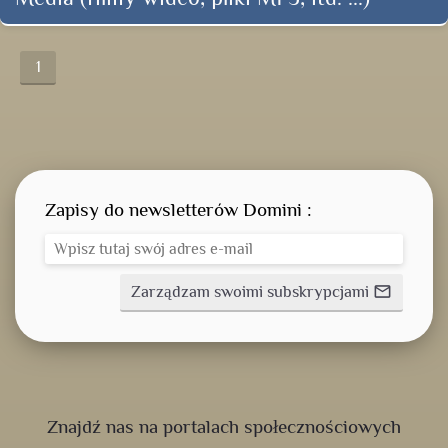
1
Zapisy do newsletterów Domini :
Zarządzam swoimi subskrypcjami
mail_outline
Znajdź nas na portalach społecznościowych