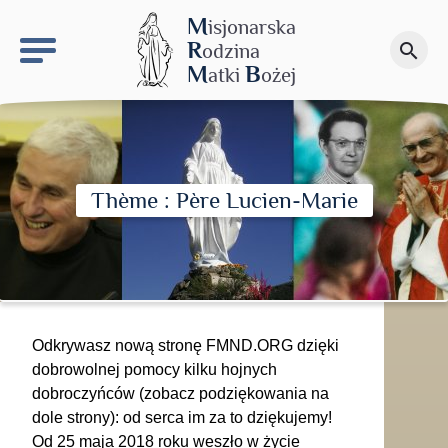
keyboard_arrow_right
Budowa M.B.Ś.
M
isjonarska
R
odzina
search
Przekaż darowiznę
M
B
atki
ożej
Thème : Père Lucien-Marie
Odkrywasz nową stronę FMND.ORG dzięki
dobrowolnej pomocy kilku hojnych
dobroczyńców (zobacz podziękowania na
dole strony): od serca im za to dziękujemy!
Od 25 maja 2018 roku weszło w życie