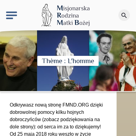
keyboard_arrow_right
Budowa M.B.Ś.
M
isjonarska
R
odzina
search
Przekaż darowiznę
M
B
atki
ożej
Thème : L'homme
Odkrywasz nową stronę FMND.ORG dzięki
dobrowolnej pomocy kilku hojnych
dobroczyńców (zobacz podziękowania na
dole strony): od serca im za to dziękujemy!
Od 25 maja 2018 roku weszło w życie