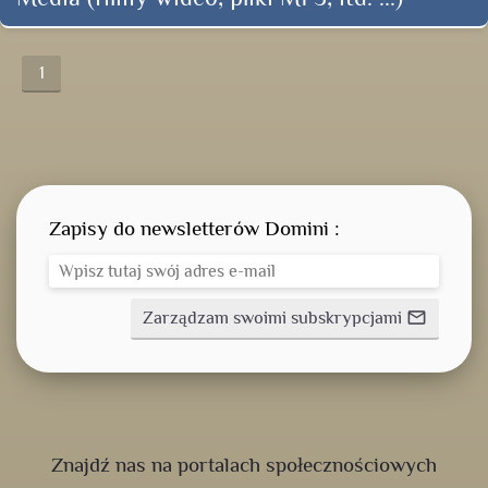
1
Zapisy do newsletterów Domini :
Zarządzam swoimi subskrypcjami
mail_outline
Znajdź nas na portalach społecznościowych