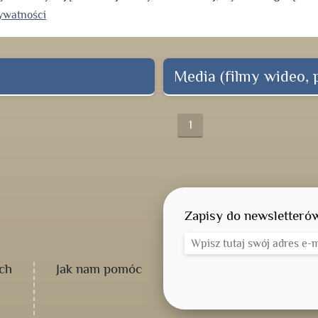
rywatności
Media (filmy wideo, pl
1
Zapisy do newsletteró
ch
Jak nam pomóc