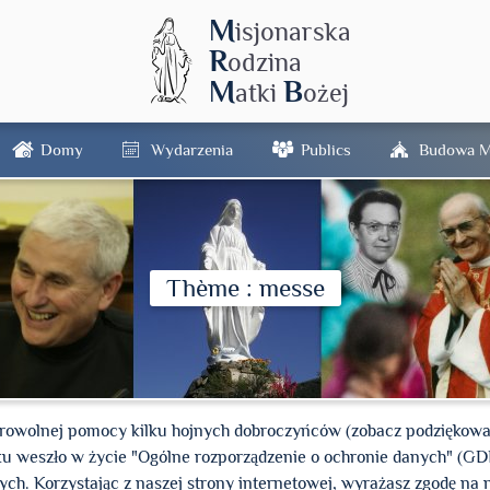
M
isjonarska
R
odzina
M
B
atki
ożej
Domy
Wydarzenia
Publics
Budowa M
Thème : messe
wolnej pomocy kilku hojnych dobroczyńców (zobacz podziękowani
oku weszło w życie "Ogólne rozporządzenie o ochronie danych" (G
. Korzystając z naszej strony internetowej, wyrażasz zgodę na n