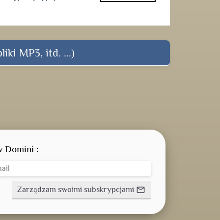
iki MP3, itd. ...)
w Domini :
Zarządzam swoimi subskrypcjami
mail_outline