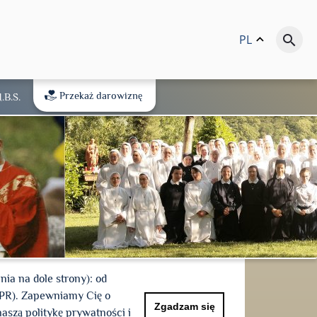
PL
keyboard_arrow_up
search
Przekaż darowiznę
.B.Ś.
a na dole strony): od
DPR). Zapewniamy Cię o
Zgadzam się
aszą politykę prywatności i