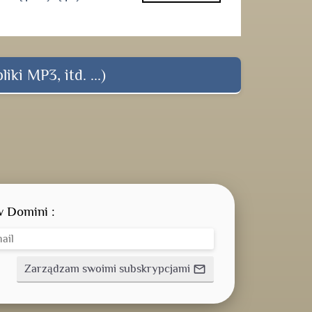
iki MP3, itd. ...)
w Domini :
Zarządzam swoimi subskrypcjami
mail_outline