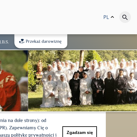
PL
keyboard_arrow_up
search
Przekaż darowiznę
.B.Ś.
a na dole strony): od
DPR). Zapewniamy Cię o
Zgadzam się
aszą politykę prywatności i