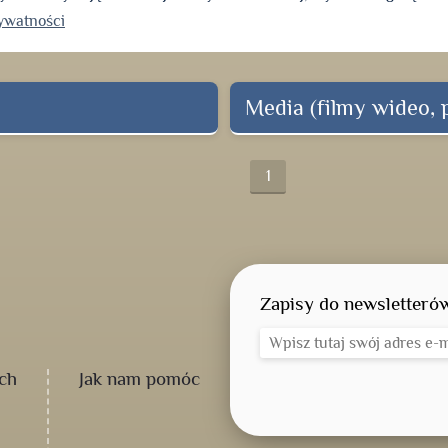
rywatności
Media (filmy wideo, pl
1
Zapisy do newsletteró
ch
Jak nam pomóc