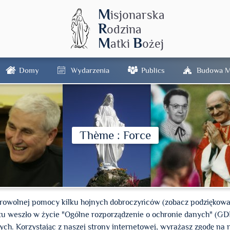
M
isjonarska
R
odzina
M
B
atki
ożej
Domy
Wydarzenia
Publics
Budowa M
Thème : Force
wolnej pomocy kilku hojnych dobroczyńców (zobacz podziękowani
oku weszło w życie "Ogólne rozporządzenie o ochronie danych" (G
. Korzystając z naszej strony internetowej, wyrażasz zgodę na n