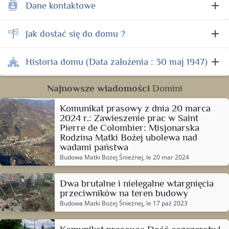
add
Dane kontaktowe
contacts
add
Jak dostać się do domu ?
add
Historia domu (Data założenia : 30 maj 1947)
Najnowsze wiadomości
Domini
Komunikat prasowy z dnia 20 marca
2024 r.: Zawieszenie prac w Saint
Pierre de Colombier: Misjonarska
Rodzina Matki Bożej ubolewa nad
wadami państwa
Budowa Matki Bożej Śnieżnej
, le 20 mar 2024
Dwa brutalne i nielegalne wtargnięcia
przeciwników na teren budowy
Budowa Matki Bożej Śnieżnej
, le 17 paź 2023