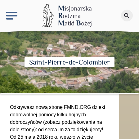
keyboard_arrow_right
Budowa M.B.Ś.
M
isjonarska
R
odzina
search
Przekaż darowiznę
M
B
atki
ożej
Saint-Pierre-de-Colombier
Odkrywasz nową stronę FMND.ORG dzięki
dobrowolnej pomocy kilku hojnych
dobroczyńców (zobacz podziękowania na
dole strony): od serca im za to dziękujemy!
Od 25 maja 2018 roku weszło w życie