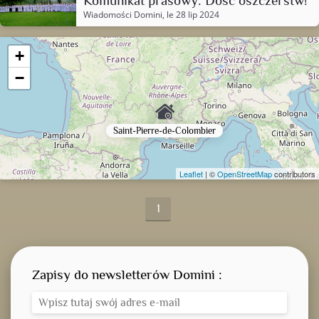
Komunikat prasowy: Dość oszczerstw!
Wiadomości Domini
, le 28 lip 2024
+
−
Saint-Pierre-de-Colombier
Leaflet
| ©
OpenStreetMap
contributors
1
Zapisy do newsletterów Domini :